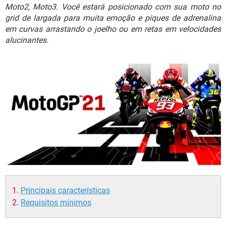
GUIA DE COMPRAS
Moto2, Moto3. Você estará posicionado com sua moto no
grid de largada para muita emoção e piques de adrenalina
em curvas arrastando o joelho ou em retas em velocidades
alucinantes.
Principais características
Requisitos mínimos