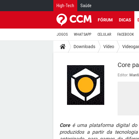
High-Tech
Saúde
FÓRUM
DICAS
JOGOS
WHATSAPP
CELULAR
FACEBOOK
Downloads
Vídeo
Videoga
Core pa
Editor:
Manti
Core
é uma plataforma digital do 
produzidos a partir da tecnologi
antecipado, para games de difere