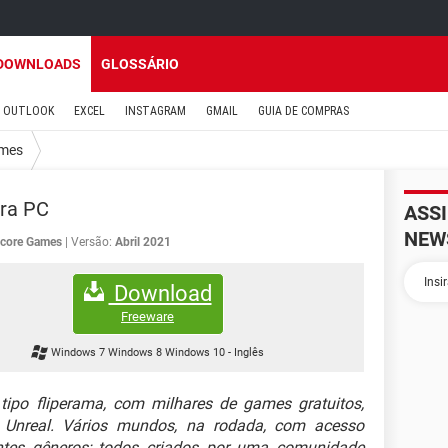
DOWNLOADS
GLOSSÁRIO
OUTLOOK
EXCEL
INSTAGRAM
GMAIL
GUIA DE COMPRAS
mes
ra PC
ASS
NEW
core Games
Versão:
Abril 2021
Download
Freeware
Windows 7 Windows 8 Windows 10
-
Inglês
tipo fliperama, com milhares de games gratuitos,
a Unreal. Vários mundos, na rodada, com acesso
ntes gêneros; todos criados por uma comunidade