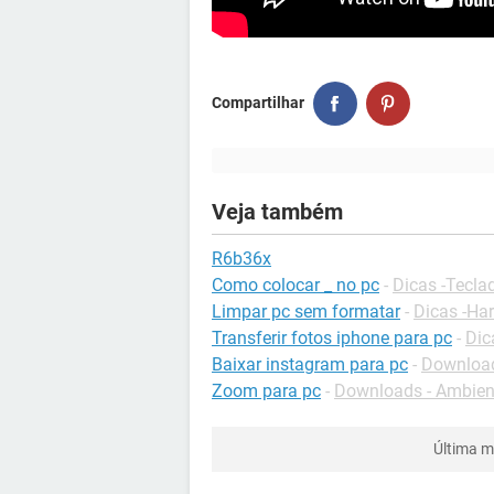
Compartilhar
Veja também
R6b36x
Como colocar _ no pc
-
Dicas -Tecla
Limpar pc sem formatar
-
Dicas -Ha
Transferir fotos iphone para pc
-
Dic
Baixar instagram para pc
-
Download
Zoom para pc
-
Downloads - Ambient
Última m