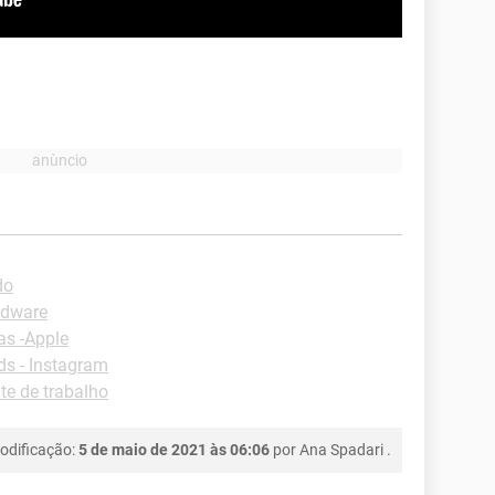
do
rdware
as -Apple
s - Instagram
e de trabalho
odificação:
5 de maio de 2021 às 06:06
por
Ana Spadari
.