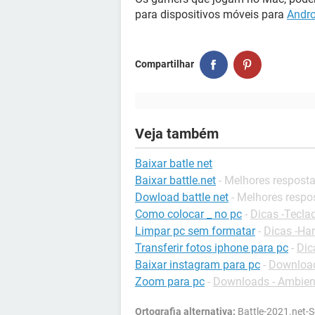
para dispositivos móveis para
Andro
Compartilhar
Veja também
Baixar batle net
Baixar battle.net
- Melhores respost
Dowload battle net
- Melhores respo
Como colocar _ no pc
-
Dicas -Tecla
Limpar pc sem formatar
-
Dicas -Ha
Transferir fotos iphone para pc
-
Dic
Baixar instagram para pc
-
Download
Zoom para pc
-
Downloads - Ambient
Ortografia alternativa:
Battle-2021.net-S