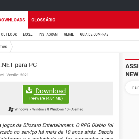
DOWNLOADS
GLOSSÁRIO
OUTLOOK
EXCEL
INSTAGRAM
GMAIL
GUIA DE COMPRAS
mes
.NET para PC
ASS
NEW
ard
Versão:
2021
Download
Freeware
(4,84 MB)
Windows 7 Windows 8 Windows 10
-
Alemão
 jogos da Blizzard Entertainment. O RPG Diablo foi
cado no serviço há mais de 10 anos atrás. Depois
plataforma e a gratuidade só fez aumengtar a sua