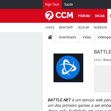
High-Tech
Saúde
FÓRUM
DICAS
JOGOS
WHATSAPP
CELULAR
FACEBOOK
Downloads
Vídeo
Videoga
BATTLE
Editor:
Blizz
BATTLE.NET
é um serviço web para
um dos primeiro games a ser embar
disso, pela facilidade em usar a 