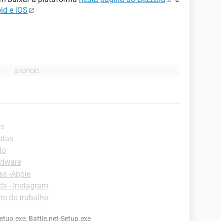
id e iOS
as
stas
do
rdware
as -Apple
s - Instagram
e de trabalho
etup.exe, Battle.net-Setup.exe