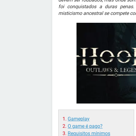
foi conquistados a duras penas
misticismo ancestral se compete c
Gameplay
O game é pago?
Requisitos mínimos