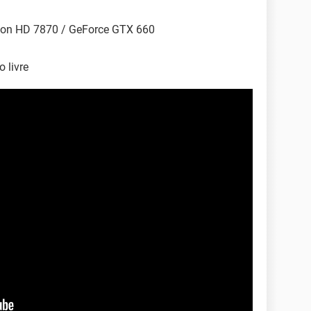
eon HD 7870 / GeForce GTX 660
 livre