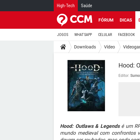
High-Tech
Saúde
FÓRUM
DICAS
JOGOS
WHATSAPP
CELULAR
FACEBOOK
Downloads
Vídeo
Videoga
Hood: O
Editor:
Sumo 
Hood: Outlaws & Legends
é um RPG
mundo medieval com confrontos vio
devem ser roubados, mas onde some