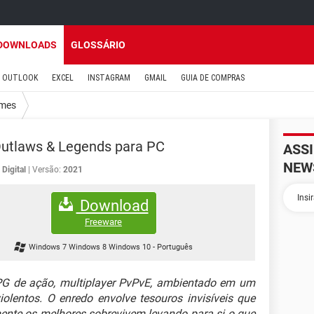
DOWNLOADS
GLOSSÁRIO
OUTLOOK
EXCEL
INSTAGRAM
GMAIL
GUIA DE COMPRAS
mes
utlaws & Legends para PC
ASS
NEW
Digital
Versão:
2021
Download
Freeware
Windows 7 Windows 8 Windows 10
-
Português
 de ação, multiplayer PvPvE, ambientado em um
lentos. O enredo envolve tesouros invisíveis que
nte os melhores sobrevivem levando para si o que