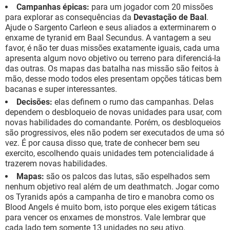
Campanhas épicas:
para um jogador com 20 missões
para explorar as consequências da
Devastação de Baal
.
Ajude o Sargento Carleon e seus aliados a exterminarem o
enxame de tyranid em Baal Secundus. A vantagem a seu
favor, é não ter duas missões exatamente iguais, cada uma
apresenta algum novo objetivo ou terreno para diferenciá-la
das outras. Os mapas das batalha nas missão são feitos à
mão, desse modo todos eles presentam opções táticas bem
bacanas e super interessantes.
Decisões:
elas definem o rumo das campanhas. Delas
dependem o desbloqueio de novas unidades para usar, com
novas habilidades do comandante. Porém, os desbloqueios
são progressivos, eles não podem ser executados de uma só
vez. É por causa disso que, trate de conhecer bem seu
exercito, escolhendo quais unidades tem potencialidade á
trazerem novas habilidades.
Mapas:
são os palcos das lutas, são espelhados sem
nenhum objetivo real além de um deathmatch. Jogar como
os Tyranids após a campanha de tiro e manobra como os
Blood Angels é muito bom, isto porque eles exigem táticas
para vencer os enxames de monstros. Vale lembrar que
cada lado tem somente 13 unidades no seu ativo.