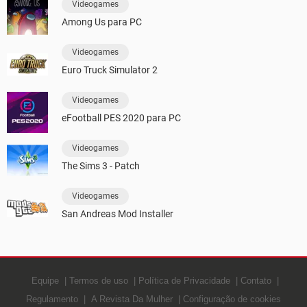
Videogames
Among Us para PC
Videogames
Euro Truck Simulator 2
Videogames
eFootball PES 2020 para PC
Videogames
The Sims 3 - Patch
Videogames
San Andreas Mod Installer
Equipe
Termos de uso
Política de Privacidade
Contato
Regulamento
A Revista Da Mulher
Configuração de cookies