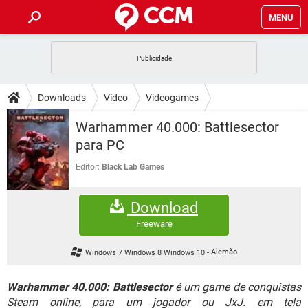
MENU
INÍCIO
JOGOS
WHATSAPP
DICAS
Downloads
Vídeo
Videogames
CELULAR
FACEBOOK
JOGOS
WHATSAPP
DOWNLOADS
Warhammer 40.000: Battlesector
OUTLOOK
EXCEL
CELULAR
FACEBOOK
para PC
INSTAGRAM
JOGOS
GMAIL
WHATSAPP
FÓRUM
OUTLOOK
EXCEL
Editor:
Black Lab Games
GUIA DE COMPRAS
CELULAR
FACEBOOK
INSTAGRAM
JOGOS
GMAIL
WHATSAPP
GLOSSÁRIO
OUTLOOK
EXCEL
Download
GUIA DE COMPRAS
CELULAR
FACEBOOK
INSTAGRAM
JOGOS
GMAIL
WHATSAPP
Freeware
OUTLOOK
EXCEL
GUIA DE COMPRAS
CELULAR
FACEBOOK
Windows 7 Windows 8 Windows 10
-
Alemão
INSTAGRAM
GMAIL
OUTLOOK
EXCEL
GUIA DE COMPRAS
Warhammer 40.000: Battlesector
é um game de conquistas
INSTAGRAM
GMAIL
Steam online, para um jogador ou JxJ. em tela