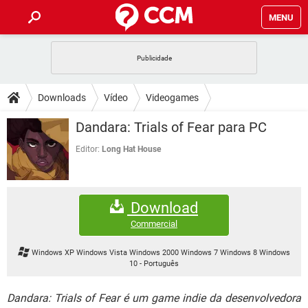
MENU
INÍCIO
JOGOS
WHATSAPP
DICAS
Downloads
Vídeo
Videogames
CELULAR
FACEBOOK
JOGOS
WHATSAPP
DOWNLOADS
Dandara: Trials of Fear para PC
OUTLOOK
EXCEL
CELULAR
FACEBOOK
INSTAGRAM
JOGOS
GMAIL
WHATSAPP
Editor:
Long Hat House
FÓRUM
OUTLOOK
EXCEL
GUIA DE COMPRAS
CELULAR
FACEBOOK
INSTAGRAM
JOGOS
GMAIL
WHATSAPP
GLOSSÁRIO
OUTLOOK
EXCEL
Download
GUIA DE COMPRAS
CELULAR
FACEBOOK
INSTAGRAM
JOGOS
GMAIL
WHATSAPP
Commercial
OUTLOOK
EXCEL
GUIA DE COMPRAS
CELULAR
FACEBOOK
Windows XP Windows Vista Windows 2000 Windows 7 Windows 8 Windows
INSTAGRAM
GMAIL
10
-
Português
OUTLOOK
EXCEL
GUIA DE COMPRAS
INSTAGRAM
GMAIL
Dandara: Trials of Fear é um game indie da desenvolvedora