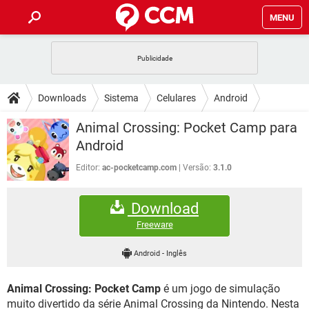
MENU
INÍCIO
JOGOS
WHATSAPP
DICAS
Downloads
Sistema
Celulares
Android
CELULAR
FACEBOOK
JOGOS
WHATSAPP
DOWNLOADS
Animal Crossing: Pocket Camp para
OUTLOOK
EXCEL
CELULAR
FACEBOOK
Android
INSTAGRAM
JOGOS
GMAIL
WHATSAPP
FÓRUM
OUTLOOK
EXCEL
Editor:
ac-pocketcamp.com
Versão:
3.1.0
GUIA DE COMPRAS
CELULAR
FACEBOOK
INSTAGRAM
JOGOS
GMAIL
WHATSAPP
GLOSSÁRIO
OUTLOOK
EXCEL
Download
GUIA DE COMPRAS
CELULAR
FACEBOOK
INSTAGRAM
JOGOS
GMAIL
WHATSAPP
Freeware
OUTLOOK
EXCEL
GUIA DE COMPRAS
CELULAR
FACEBOOK
Android
-
Inglês
INSTAGRAM
GMAIL
OUTLOOK
EXCEL
GUIA DE COMPRAS
Animal Crossing: Pocket Camp
é um jogo de simulação
INSTAGRAM
GMAIL
muito divertido da série Animal Crossing da Nintendo. Nesta