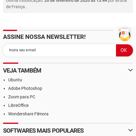
Última modificação:
20 de fevereiro de 2020 às 13:44
por
Bruna
de França
.
ASSINE NOSSA NEWSLETTER!
VEJA TAMBÉM
Ubuntu
Adobe Photoshop
Zoom para PC
LibreOffice
Wondershare Filmora
SOFTWARES MAIS POPULARES