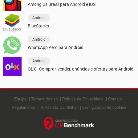
Among Us Brasil para Android e iOS
Android
BlueStacks
Android
WhatsApp Aero para Android
Android
OLX - Comprar, vender, anúncios e ofertas para Android
Equipe
Termos de uso
Política de Privacidade
Contato
Regulamento
A Revista Da Mulher
Configuração de cookies