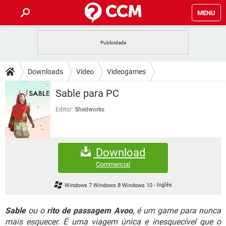
MENU
INÍCIO
JOGOS
WHATSAPP
DICAS
Downloads
Vídeo
Videogames
CELULAR
FACEBOOK
JOGOS
WHATSAPP
DOWNLOADS
Sable para PC
OUTLOOK
EXCEL
CELULAR
FACEBOOK
INSTAGRAM
JOGOS
GMAIL
WHATSAPP
Editor:
Shedworks
FÓRUM
OUTLOOK
EXCEL
GUIA DE COMPRAS
CELULAR
FACEBOOK
INSTAGRAM
JOGOS
GMAIL
WHATSAPP
GLOSSÁRIO
OUTLOOK
EXCEL
Download
GUIA DE COMPRAS
CELULAR
FACEBOOK
INSTAGRAM
JOGOS
GMAIL
WHATSAPP
Commercial
OUTLOOK
EXCEL
GUIA DE COMPRAS
CELULAR
FACEBOOK
Windows 7 Windows 8 Windows 10
-
Inglês
INSTAGRAM
GMAIL
OUTLOOK
EXCEL
GUIA DE COMPRAS
Sable
ou o
rito de passagem Avoo
, é um game para nunca
INSTAGRAM
GMAIL
mais esquecer. É uma viagem única e inesquecível que o