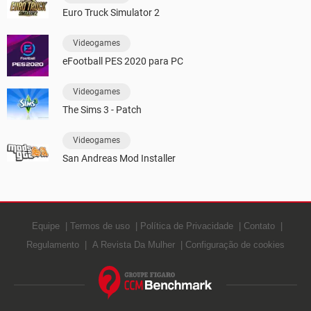
Euro Truck Simulator 2
Videogames
eFootball PES 2020 para PC
Videogames
The Sims 3 - Patch
Videogames
San Andreas Mod Installer
Equipe
Termos de uso
Política de Privacidade
Contato
Regulamento
A Revista Da Mulher
Configuração de cookies