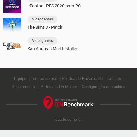
eFootball PES 2020 para PC
Videogames
The Sims 3 - Patch
Videogames
San Andreas Mod Installer
Equipe
Termos de uso
Política de Privacidade
Contato
Regulamento
A Revista Da Mulher
Configuração de cookies
saude.ccm.net