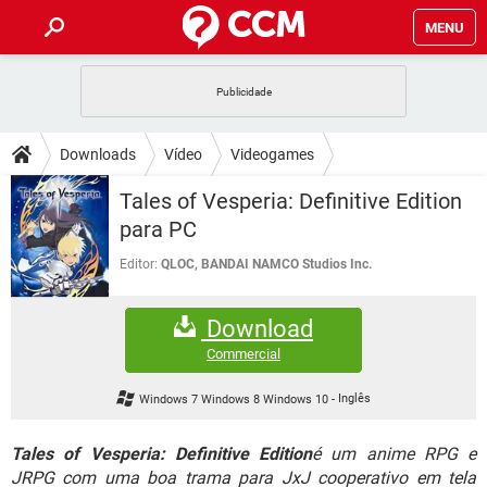
MENU
INÍCIO
JOGOS
WHATSAPP
DICAS
Downloads
Vídeo
Videogames
CELULAR
FACEBOOK
JOGOS
WHATSAPP
DOWNLOADS
Tales of Vesperia: Definitive Edition
OUTLOOK
EXCEL
CELULAR
FACEBOOK
para PC
INSTAGRAM
JOGOS
GMAIL
WHATSAPP
FÓRUM
OUTLOOK
EXCEL
Editor:
QLOC, BANDAI NAMCO Studios Inc.
GUIA DE COMPRAS
CELULAR
FACEBOOK
INSTAGRAM
JOGOS
GMAIL
WHATSAPP
GLOSSÁRIO
OUTLOOK
EXCEL
Download
GUIA DE COMPRAS
CELULAR
FACEBOOK
INSTAGRAM
JOGOS
GMAIL
WHATSAPP
Commercial
OUTLOOK
EXCEL
GUIA DE COMPRAS
CELULAR
FACEBOOK
Windows 7 Windows 8 Windows 10
-
Inglês
INSTAGRAM
GMAIL
OUTLOOK
EXCEL
GUIA DE COMPRAS
Tales of Vesperia: Definitive Edition
é um anime RPG e
INSTAGRAM
GMAIL
JRPG com uma boa trama para JxJ cooperativo em tela