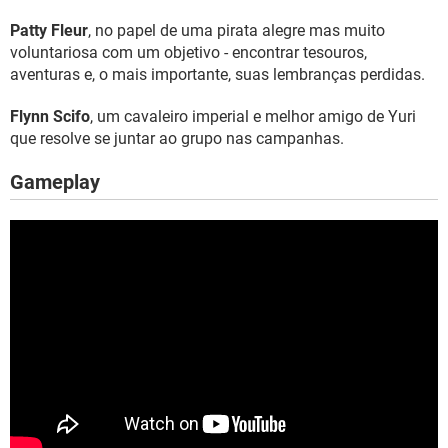
Patty Fleur
, no papel de uma pirata alegre mas muito
voluntariosa com um objetivo - encontrar tesouros,
aventuras e, o mais importante, suas lembranças perdidas.
Flynn Scifo
, um cavaleiro imperial e melhor amigo de Yuri
que resolve se juntar ao grupo nas campanhas.
Gameplay