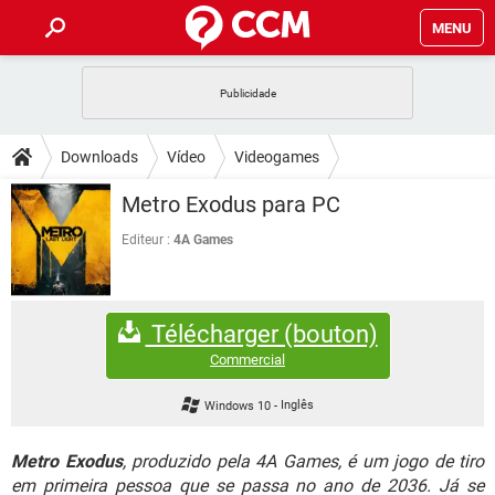
MENU
INÍCIO
JOGOS
WHATSAPP
DICAS
Downloads
Vídeo
Videogames
CELULAR
FACEBOOK
JOGOS
WHATSAPP
DOWNLOADS
Metro Exodus para PC
OUTLOOK
EXCEL
CELULAR
FACEBOOK
INSTAGRAM
JOGOS
GMAIL
WHATSAPP
Editeur :
4A Games
FÓRUM
OUTLOOK
EXCEL
GUIA DE COMPRAS
CELULAR
FACEBOOK
INSTAGRAM
JOGOS
GMAIL
WHATSAPP
GLOSSÁRIO
OUTLOOK
EXCEL
Télécharger (bouton)
GUIA DE COMPRAS
CELULAR
FACEBOOK
INSTAGRAM
JOGOS
GMAIL
WHATSAPP
Commercial
OUTLOOK
EXCEL
GUIA DE COMPRAS
CELULAR
FACEBOOK
Windows 10
-
Inglês
INSTAGRAM
GMAIL
OUTLOOK
EXCEL
GUIA DE COMPRAS
Metro Exodus
, produzido pela 4A Games, é um jogo de tiro
INSTAGRAM
GMAIL
em primeira pessoa que se passa no ano de 2036. Já se