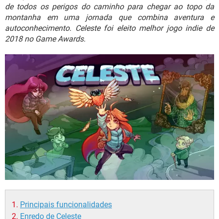
GUIA DE COMPRAS
de todos os perigos do caminho para chegar ao topo da
montanha em uma jornada que combina aventura e
autoconhecimento. Celeste foi eleito melhor jogo indie de
2018 no Game Awards.
Principais funcionalidades
Enredo de Celeste