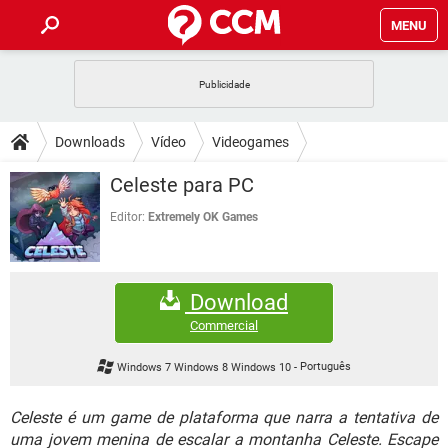
MENU
INÍCIO
JOGOS
WHATSAPP
DICAS
Downloads
Vídeo
Videogames
CELULAR
FACEBOOK
JOGOS
WHATSAPP
DOWNLOADS
Celeste para PC
OUTLOOK
EXCEL
CELULAR
FACEBOOK
INSTAGRAM
JOGOS
GMAIL
WHATSAPP
Editor:
Extremely OK Games
FÓRUM
OUTLOOK
EXCEL
GUIA DE COMPRAS
CELULAR
FACEBOOK
INSTAGRAM
JOGOS
GMAIL
WHATSAPP
GLOSSÁRIO
OUTLOOK
EXCEL
Download
GUIA DE COMPRAS
CELULAR
FACEBOOK
INSTAGRAM
JOGOS
GMAIL
WHATSAPP
Commercial
OUTLOOK
EXCEL
GUIA DE COMPRAS
CELULAR
FACEBOOK
Windows 7 Windows 8 Windows 10
-
Português
INSTAGRAM
GMAIL
OUTLOOK
EXCEL
GUIA DE COMPRAS
Celeste é um game de plataforma que narra a tentativa de
INSTAGRAM
GMAIL
uma jovem menina de escalar a montanha Celeste. Escape