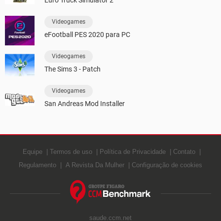
Euro Truck Simulator 2
Videogames
eFootball PES 2020 para PC
Videogames
The Sims 3 - Patch
Videogames
San Andreas Mod Installer
Equipe
Termos de uso
Política de Privacidade
Contato
Regulamento
A Revista Da Mulher
Configuração de cookies
saude.ccm.net