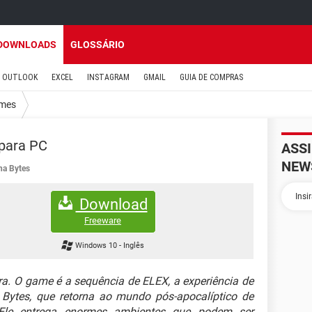
DOWNLOADS
GLOSSÁRIO
OUTLOOK
EXCEL
INSTAGRAM
GMAIL
GUIA DE COMPRAS
mes
 para PC
ASS
NEW
ha Bytes
Download
Freeware
Windows 10
-
Inglês
a. O game é a sequência de ELEX, a experiência de
Bytes, que retorna ao mundo pós-apocalíptico de
 Ele entrega enormes ambientes que podem ser