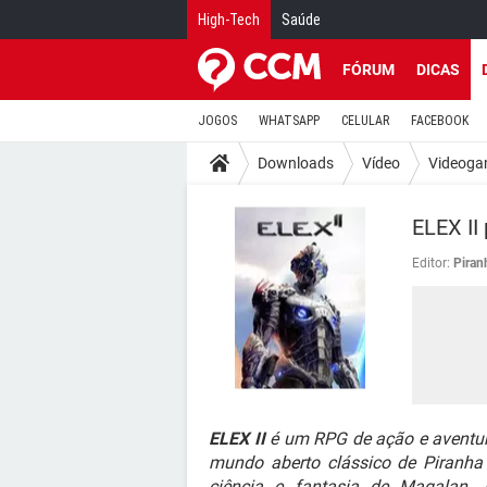
High-Tech
Saúde
FÓRUM
DICAS
JOGOS
WHATSAPP
CELULAR
FACEBOOK
Downloads
Vídeo
Videoga
ELEX II
Editor:
Piran
ELEX II
é um RPG de ação e aventur
mundo aberto clássico de Piranha 
ciência e fantasia de Magalan.