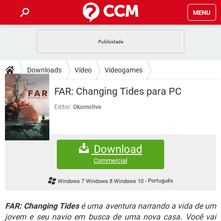
MENU
INÍCIO
JOGOS
WHATSAPP
DICAS
Downloads
Vídeo
Videogames
CELULAR
FACEBOOK
JOGOS
WHATSAPP
DOWNLOADS
FAR: Changing Tides para PC
OUTLOOK
EXCEL
CELULAR
FACEBOOK
INSTAGRAM
JOGOS
GMAIL
WHATSAPP
Editor:
Okomotive
FÓRUM
OUTLOOK
EXCEL
GUIA DE COMPRAS
CELULAR
FACEBOOK
INSTAGRAM
JOGOS
GMAIL
WHATSAPP
GLOSSÁRIO
OUTLOOK
EXCEL
Download
GUIA DE COMPRAS
CELULAR
FACEBOOK
INSTAGRAM
JOGOS
GMAIL
WHATSAPP
Commercial
OUTLOOK
EXCEL
GUIA DE COMPRAS
CELULAR
FACEBOOK
Windows 7 Windows 8 Windows 10
-
Português
INSTAGRAM
GMAIL
OUTLOOK
EXCEL
GUIA DE COMPRAS
FAR: Changing Tides
é uma aventura narrando a vida de um
INSTAGRAM
GMAIL
jovem e seu navio em busca de uma nova casa. Você vai