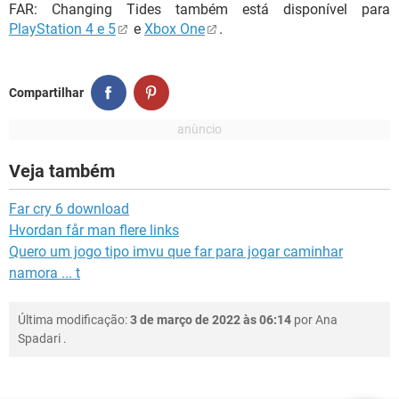
FAR: Changing Tides também está disponível para
PlayStation 4 e 5
e
Xbox One
.
Compartilhar
Veja também
Far cry 6 download
Hvordan får man flere links
Quero um jogo tipo imvu que far para jogar caminhar
namora ... t
Última modificação:
3 de março de 2022 às 06:14
por
Ana
Spadari
.