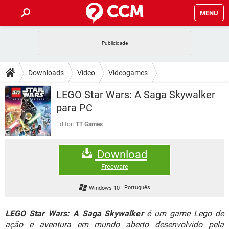
MENU
INÍCIO
JOGOS
WHATSAPP
DICAS
Downloads
Vídeo
Videogames
CELULAR
FACEBOOK
JOGOS
WHATSAPP
DOWNLOADS
LEGO Star Wars: A Saga Skywalker
OUTLOOK
EXCEL
CELULAR
FACEBOOK
para PC
INSTAGRAM
JOGOS
GMAIL
WHATSAPP
FÓRUM
OUTLOOK
EXCEL
Editor:
TT Games
GUIA DE COMPRAS
CELULAR
FACEBOOK
INSTAGRAM
JOGOS
GMAIL
WHATSAPP
GLOSSÁRIO
OUTLOOK
EXCEL
Download
GUIA DE COMPRAS
CELULAR
FACEBOOK
INSTAGRAM
JOGOS
GMAIL
WHATSAPP
Freeware
OUTLOOK
EXCEL
GUIA DE COMPRAS
CELULAR
FACEBOOK
Windows 10
-
Português
INSTAGRAM
GMAIL
OUTLOOK
EXCEL
GUIA DE COMPRAS
LEGO Star Wars: A Saga Skywalker
é um game Lego de
INSTAGRAM
GMAIL
ação e aventura em mundo aberto desenvolvido pela