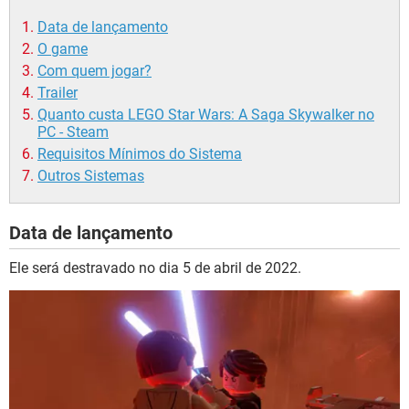
Data de lançamento
O game
Com quem jogar?
Trailer
Quanto custa LEGO Star Wars: A Saga Skywalker no
PC - Steam
Requisitos Mínimos do Sistema
Outros Sistemas
Data de lançamento
Ele será destravado no dia 5 de abril de 2022.