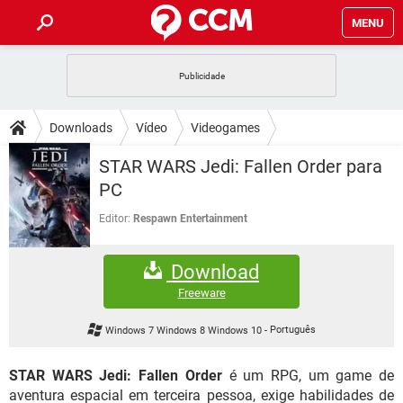
MENU
INÍCIO
JOGOS
WHATSAPP
DICAS
Downloads
Vídeo
Videogames
CELULAR
FACEBOOK
JOGOS
WHATSAPP
DOWNLOADS
STAR WARS Jedi: Fallen Order para
OUTLOOK
EXCEL
CELULAR
FACEBOOK
PC
INSTAGRAM
JOGOS
GMAIL
WHATSAPP
FÓRUM
OUTLOOK
EXCEL
Editor:
Respawn Entertainment
GUIA DE COMPRAS
CELULAR
FACEBOOK
INSTAGRAM
JOGOS
GMAIL
WHATSAPP
GLOSSÁRIO
OUTLOOK
EXCEL
Download
GUIA DE COMPRAS
CELULAR
FACEBOOK
INSTAGRAM
JOGOS
GMAIL
WHATSAPP
Freeware
OUTLOOK
EXCEL
GUIA DE COMPRAS
CELULAR
FACEBOOK
Windows 7 Windows 8 Windows 10
-
Português
INSTAGRAM
GMAIL
OUTLOOK
EXCEL
GUIA DE COMPRAS
STAR WARS Jedi: Fallen Order
é um RPG, um game de
INSTAGRAM
GMAIL
aventura espacial em terceira pessoa, exige habilidades de