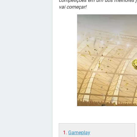
competições em um dos melhores jog
vai começar!
Gameplay