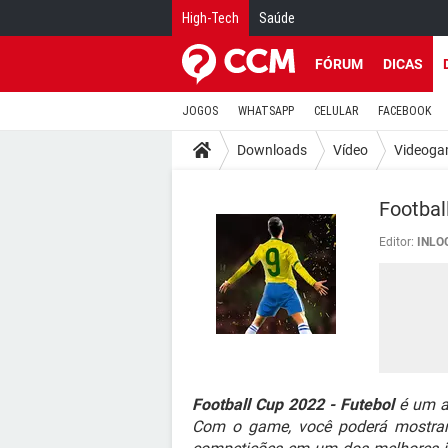
High-Tech
Saúde
FÓRUM
DICAS
JOGOS
WHATSAPP
CELULAR
FACEBOOK
Downloads
Vídeo
Videoga
Footbal
Editor:
INLO
Football Cup 2022 - Futebol
é um ap
Com o game, você poderá mostrar