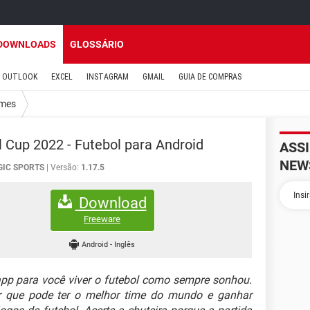
DOWNLOADS
GLOSSÁRIO
OUTLOOK
EXCEL
INSTAGRAM
GMAIL
GUIA DE COMPRAS
mes
l Cup 2022 - Futebol para Android
ASS
NEW
GIC SPORTS
Versão:
1.17.5
Download
Freeware
Android
-
Inglês
p para você viver o futebol como sempre sonhou.
 que pode ter o melhor time do mundo e ganhar