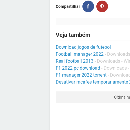
Compartilhar
Veja também
Download jogos de futebol
Football manager 2022
-
Downloads
Real football 2013
-
Downloads - W
F1 2022 pc download
-
Downloads -
F1 manager 2022 torrent
-
Download
Desativar mcafee temporariamente
Última m