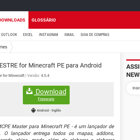
DOWNLOADS
GLOSSÁRIO
OUTLOOK
EXCEL
INSTAGRAM
GMAIL
GUIA DE COMPRAS
mes
TRE for Minecraft PE para Android
ASS
NEW
r for Minecraft
Versão:
4.5.4
Download
Freeware
Android
-
Inglês
CPE Master para Minecraft PE - é um lançador de
E. O lançador entrega todos os mapas, addons,