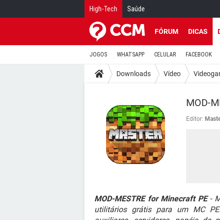
High-Tech
Saúde
FÓRUM
DICAS
JOGOS
WHATSAPP
CELULAR
FACEBOOK
Downloads
Vídeo
Videoga
MOD-MES
Editor:
Maste
MOD-MESTRE for Minecraft PE
- M
utilitários grátis para um MC P