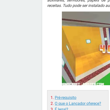
auxiliares, servidores, papéis de
receitas. Tudo pode ser instalado a
Pré-requisito
O que o Lançador oferece?
É legal?