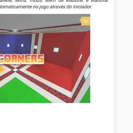
 parede, skins, mods, além de elaborar e elaborar
utomaticamente no jogo através do iniciador.