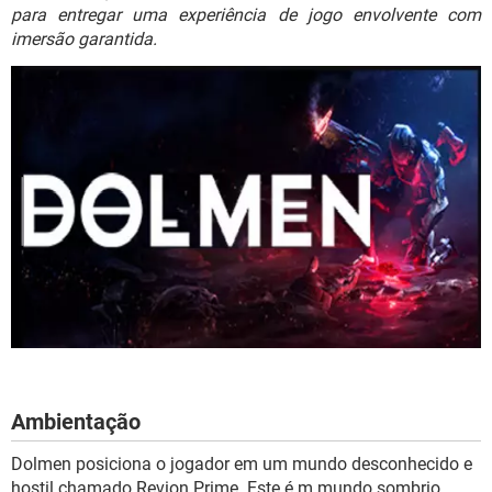
GUIA DE COMPRAS
para entregar uma experiência de jogo envolvente com
imersão garantida.
Ambientação
Dolmen posiciona o jogador em um mundo desconhecido e
hostil chamado Revion Prime. Este é m mundo sombrio,