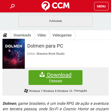
MENU
INÍCIO
JOGOS
WHATSAPP
DICAS
Downloads
Vídeo
Videogames
CELULAR
FACEBOOK
JOGOS
WHATSAPP
DOWNLOADS
Dolmen para PC
OUTLOOK
EXCEL
CELULAR
FACEBOOK
INSTAGRAM
JOGOS
GMAIL
WHATSAPP
Editor:
Massive Work Studio
FÓRUM
OUTLOOK
EXCEL
GUIA DE COMPRAS
CELULAR
FACEBOOK
INSTAGRAM
JOGOS
GMAIL
WHATSAPP
GLOSSÁRIO
OUTLOOK
EXCEL
Download
GUIA DE COMPRAS
CELULAR
FACEBOOK
INSTAGRAM
JOGOS
GMAIL
WHATSAPP
Freeware
OUTLOOK
EXCEL
GUIA DE COMPRAS
CELULAR
FACEBOOK
Windows 7 Windows 8 Windows 10
-
Português
INSTAGRAM
GMAIL
OUTLOOK
EXCEL
GUIA DE COMPRAS
Dolmen
, game brasileiro, é um indie RPG de ação e aventura
INSTAGRAM
GMAIL
em terceira pessoa, onde Sci-Fi e Cosmic Horror se cruzam