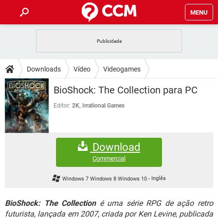
MENU
INÍCIO
JOGOS
WHATSAPP
DICAS
Downloads
Vídeo
Videogames
CELULAR
FACEBOOK
JOGOS
WHATSAPP
DOWNLOADS
BioShock: The Collection para PC
OUTLOOK
EXCEL
CELULAR
FACEBOOK
INSTAGRAM
JOGOS
GMAIL
WHATSAPP
Editor:
2K, Irrational Games
FÓRUM
OUTLOOK
EXCEL
GUIA DE COMPRAS
CELULAR
FACEBOOK
INSTAGRAM
JOGOS
GMAIL
WHATSAPP
GLOSSÁRIO
OUTLOOK
EXCEL
Download
GUIA DE COMPRAS
CELULAR
FACEBOOK
INSTAGRAM
JOGOS
GMAIL
WHATSAPP
Commercial
OUTLOOK
EXCEL
GUIA DE COMPRAS
CELULAR
FACEBOOK
Windows 7 Windows 8 Windows 10
-
Inglês
INSTAGRAM
GMAIL
OUTLOOK
EXCEL
GUIA DE COMPRAS
BioShock: The Collection
é uma série RPG de ação retro
INSTAGRAM
GMAIL
futurista, lançada em 2007, criada por Ken Levine, publicada