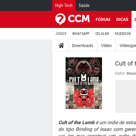
High-Tech
Saúde
FÓRUM
DICAS
JOGOS
WHATSAPP
CELULAR
FACEBOOK
Downloads
Vídeo
Videoga
Cult of
Editor:
Massi
Cult of the Lamb
é um indie de estr
do tipo Binding of Isaac com ger
vai ter que construir um culto 