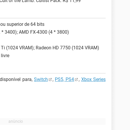
ult of the Lamb: Cultist Pack: R$ 11,99
u superior de 64 bits
(2 * 3400); AMD FX-4300 (4 * 3800)
0 Ti (1024 VRAM); Radeon HD 7750 (1024 VRAM)
livre
disponível para,
Switch
,
PS5, PS4
,
Xbox Series