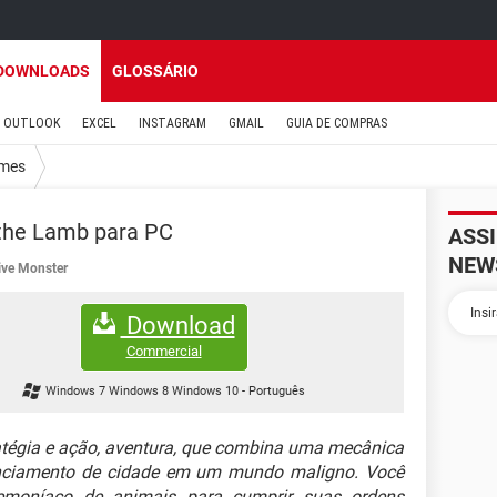
DOWNLOADS
GLOSSÁRIO
OUTLOOK
EXCEL
INSTAGRAM
GMAIL
GUIA DE COMPRAS
mes
 the Lamb para PC
ASS
NEW
ve Monster
Download
Commercial
Windows 7 Windows 8 Windows 10
-
Português
atégia e ação, aventura, que combina uma mecânica
enciamento de cidade em um mundo maligno. Você
demoníaco de animais para cumprir suas ordens