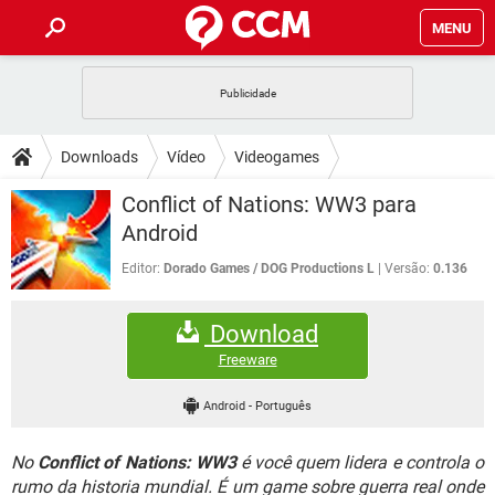
MENU
INÍCIO
JOGOS
WHATSAPP
DICAS
Downloads
Vídeo
Videogames
CELULAR
FACEBOOK
JOGOS
WHATSAPP
DOWNLOADS
Conflict of Nations: WW3 para
OUTLOOK
EXCEL
CELULAR
FACEBOOK
Android
INSTAGRAM
JOGOS
GMAIL
WHATSAPP
FÓRUM
OUTLOOK
EXCEL
Editor:
Dorado Games / DOG Productions L
Versão:
0.136
GUIA DE COMPRAS
CELULAR
FACEBOOK
INSTAGRAM
JOGOS
GMAIL
WHATSAPP
GLOSSÁRIO
OUTLOOK
EXCEL
Download
GUIA DE COMPRAS
CELULAR
FACEBOOK
INSTAGRAM
JOGOS
GMAIL
WHATSAPP
Freeware
OUTLOOK
EXCEL
GUIA DE COMPRAS
CELULAR
FACEBOOK
Android
-
Português
INSTAGRAM
GMAIL
OUTLOOK
EXCEL
GUIA DE COMPRAS
No
Conflict of Nations: WW3
é você quem lidera e controla o
INSTAGRAM
GMAIL
rumo da historia mundial. É um game sobre guerra real onde