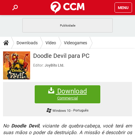
MENU
INÍCIO
JOGOS
WHATSAPP
DICAS
Downloads
Vídeo
Videogames
CELULAR
FACEBOOK
JOGOS
WHATSAPP
DOWNLOADS
Doodle Devil para PC
OUTLOOK
EXCEL
CELULAR
FACEBOOK
INSTAGRAM
JOGOS
GMAIL
WHATSAPP
Editor:
JoyBits Ltd.
FÓRUM
OUTLOOK
EXCEL
GUIA DE COMPRAS
CELULAR
FACEBOOK
INSTAGRAM
JOGOS
GMAIL
WHATSAPP
GLOSSÁRIO
OUTLOOK
EXCEL
Download
GUIA DE COMPRAS
CELULAR
FACEBOOK
INSTAGRAM
JOGOS
GMAIL
WHATSAPP
Commercial
OUTLOOK
EXCEL
GUIA DE COMPRAS
CELULAR
FACEBOOK
Windows 10
-
Português
INSTAGRAM
GMAIL
OUTLOOK
EXCEL
GUIA DE COMPRAS
No
Doodle Devil
, viciante de quebra-cabeça, você terá em
INSTAGRAM
GMAIL
suas mãos o poder da destruição. A missão é descobrir os