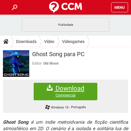
MENU
INÍCIO
JOGOS
WHATSAPP
DICAS
Downloads
Vídeo
Videogames
CELULAR
FACEBOOK
JOGOS
WHATSAPP
DOWNLOADS
Ghost Song para PC
OUTLOOK
EXCEL
CELULAR
FACEBOOK
INSTAGRAM
JOGOS
GMAIL
WHATSAPP
Editor:
Old Moon
FÓRUM
OUTLOOK
EXCEL
GUIA DE COMPRAS
CELULAR
FACEBOOK
INSTAGRAM
JOGOS
GMAIL
WHATSAPP
GLOSSÁRIO
OUTLOOK
EXCEL
Download
GUIA DE COMPRAS
CELULAR
FACEBOOK
INSTAGRAM
JOGOS
GMAIL
WHATSAPP
Commercial
OUTLOOK
EXCEL
GUIA DE COMPRAS
CELULAR
FACEBOOK
Windows 10
-
Português
INSTAGRAM
GMAIL
OUTLOOK
EXCEL
GUIA DE COMPRAS
Ghost Song
é um indie metroidvania de ficção científica
INSTAGRAM
GMAIL
atmosférico em 2D. O cenário é a isolada e solitária lua de