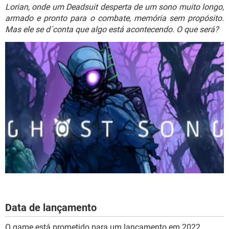
GUIA DE COMPRAS
Lorian, onde um Deadsuit desperta de um sono muito longo,
armado e pronto para o combate, memória sem propósito.
Mas ele se d´conta que algo está acontecendo. O que será?
Data de lançamento
O game está prometido para um lançamento em 2022.