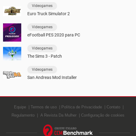
Videogames
Euro Truck Simulator 2
Videogames
eFootball PES 2020 para PC
Videogames
The Sims 3 - Patch
Videogames
San Andreas Mod Installer
Equipe
Termos de uso
Política de Privacidade
Contato
Regulamento
A Revista Da Mulher
Configuração de cookies