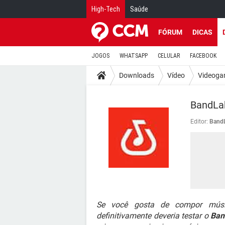
High-Tech
Saúde
FÓRUM
DICAS
JOGOS
WHATSAPP
CELULAR
FACEBOOK
Downloads
Vídeo
Videoga
BandLab
Editor:
Band
Se você gosta de compor música
definitivamente deveria testar o
Ban