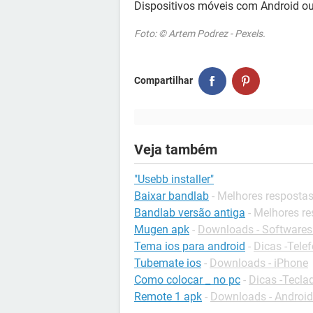
Dispositivos móveis com Android o
Foto: © Artem Podrez - Pexels.
Compartilhar
Veja também
"Usebb installer"
Baixar bandlab
- Melhores resposta
Bandlab versão antiga
- Melhores r
Mugen apk
-
Downloads - Softwares
Tema ios para android
-
Dicas -Tele
Tubemate ios
-
Downloads - iPhone
Como colocar _ no pc
-
Dicas -Tecla
Remote 1 apk
-
Downloads - Android