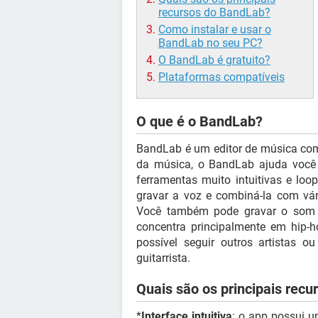
recursos do BandLab?
Como instalar e usar o
BandLab no seu PC?
O BandLab é gratuito?
Plataformas compatíveis
O que é o BandLab?
BandLab é um editor de música com
da música, o BandLab ajuda você
ferramentas muito intuitivas e loop
gravar a voz e combiná-la com vári
Você também pode gravar o som d
concentra principalmente em hip-
possível seguir outros artistas 
guitarrista.
Quais são os principais rec
*
Interface intuitiva
: o app possui u