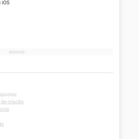
u iOS
s
espostas
 de criação
fonia
do