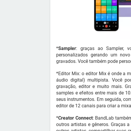
*
Sampler
: graças ao Sampler, v
personalizados gerando um novo
gravados. Você também pode person
*Editor Mix: o editor Mix é onde a
áudio digital) multipista. Você p
gravação, editor e muito mais. Gr
samples e efeitos entre mais de 1
seus instrumentos. Em seguida, comb
editor de 12 canais para criar a mix
*
Creator Connect
: BandLab também
outros artistas e gêneros. Graças 
outros artistas, compartilhar suas 