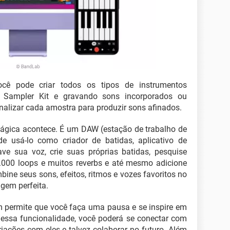
ocê pode criar todos os tipos de instrumentos
 Sampler Kit e gravando sons incorporados ou
alizar cada amostra para produzir sons afinados.
 mágica acontece. É um DAW (estação de trabalho de
ode usá-lo como criador de batidas, aplicativo de
ave sua voz, crie suas próprias batidas, pesquise
0.000 loops e muitos reverbs e até mesmo adicione
ine seus sons, efeitos, ritmos e vozes favoritos no
agem perfeita.
 permite que você faça uma pausa e se inspire em
a essa funcionalidade, você poderá se conectar com
criações com eles e talvez colaborar no futuro. Além