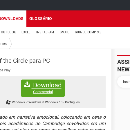
DOWNLOADS
GLOSSÁRIO
OUTLOOK
EXCEL
INSTAGRAM
GMAIL
GUIA DE COMPRAS
mes
f the Circle para PC
ASS
NEW
of Play
Download
Commercial
Windows 7 Windows 8 Windows 10
-
Português
do em narrativa emocional, colocando em cena o
 dois acadêmicos de Cambridge envolvidos em um
 trama vai girar em torno de escolhas entre carreira,