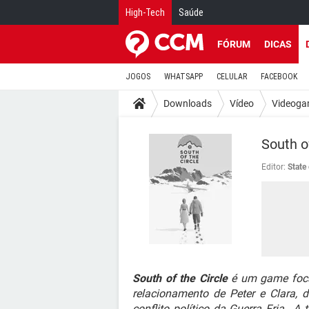
High-Tech
Saúde
FÓRUM
DICAS
JOGOS
WHATSAPP
CELULAR
FACEBOOK
Downloads
Vídeo
Videoga
South o
Editor:
State 
South of the Circle
é um game foca
relacionamento de Peter e Clara,
conflito político da Guerra Fria,. A