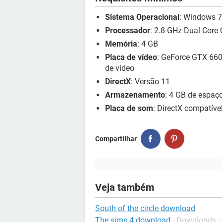
Sistema Operacional
: Windows 7 
Processador
: 2.8 GHz Dual Core
Memória
: 4 GB
Placa de vídeo
: GeForce GTX 66
de vídeo
DirectX
: Versão 11
Armazenamento
: 4 GB de espaço
Placa de som
: DirectX compatíve
Compartilhar
Veja também
South of the circle download
The sims 4 download
-
Downloads -