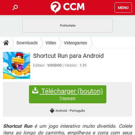
MENU
INÍCIO
JOGOS
WHATSAPP
DICAS
Downloads
Vídeo
Videogames
CELULAR
FACEBOOK
JOGOS
WHATSAPP
DOWNLOADS
Shortcut Run para Android
OUTLOOK
EXCEL
CELULAR
FACEBOOK
INSTAGRAM
JOGOS
GMAIL
WHATSAPP
Editeur :
VOODOO
Version :
1.31
FÓRUM
OUTLOOK
EXCEL
GUIA DE COMPRAS
CELULAR
FACEBOOK
INSTAGRAM
JOGOS
GMAIL
WHATSAPP
GLOSSÁRIO
OUTLOOK
EXCEL
Télécharger (bouton)
GUIA DE COMPRAS
CELULAR
FACEBOOK
INSTAGRAM
JOGOS
GMAIL
WHATSAPP
Freeware
OUTLOOK
EXCEL
GUIA DE COMPRAS
CELULAR
FACEBOOK
Android
-
Português
INSTAGRAM
GMAIL
OUTLOOK
EXCEL
GUIA DE COMPRAS
Shortcut Run
é um jogo interativo muito divertido. Colete
INSTAGRAM
GMAIL
itens ao longo do caminho, empilhe-os e corra com seus