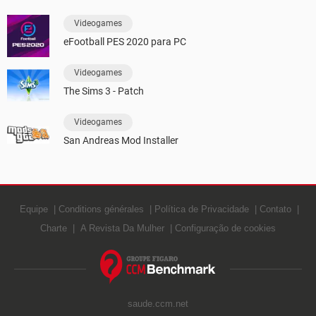
Videogames
eFootball PES 2020 para PC
Videogames
The Sims 3 - Patch
Videogames
San Andreas Mod Installer
Equipe
Conditions générales
Política de Privacidade
Contato
Charte
A Revista Da Mulher
Configuração de cookies
saude.ccm.net