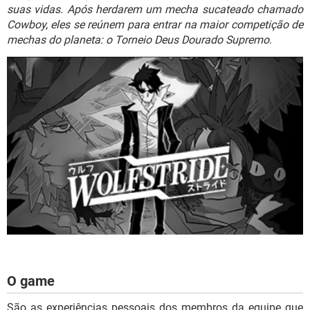
GUIA DE COMPRAS
suas vidas. Após herdarem um mecha sucateado chamado
Cowboy, eles se reúnem para entrar na maior competição de
mechas do planeta: o Torneio Deus Dourado Supremo
.
O game
São as experiências pessoais dos membros da equipe que