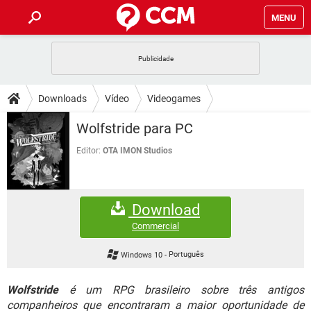
MENU
INÍCIO
JOGOS
WHATSAPP
DICAS
Downloads
Vídeo
Videogames
CELULAR
FACEBOOK
JOGOS
WHATSAPP
DOWNLOADS
Wolfstride para PC
OUTLOOK
EXCEL
CELULAR
FACEBOOK
INSTAGRAM
JOGOS
GMAIL
WHATSAPP
Editor:
OTA IMON Studios
FÓRUM
OUTLOOK
EXCEL
GUIA DE COMPRAS
CELULAR
FACEBOOK
INSTAGRAM
JOGOS
GMAIL
WHATSAPP
GLOSSÁRIO
OUTLOOK
EXCEL
Download
GUIA DE COMPRAS
CELULAR
FACEBOOK
INSTAGRAM
JOGOS
GMAIL
WHATSAPP
Commercial
OUTLOOK
EXCEL
GUIA DE COMPRAS
CELULAR
FACEBOOK
Windows 10
-
Português
INSTAGRAM
GMAIL
OUTLOOK
EXCEL
GUIA DE COMPRAS
Wolfstride
é um RPG brasileiro sobre três antigos
INSTAGRAM
GMAIL
companheiros que encontraram a maior oportunidade de