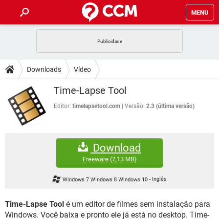
MENU
INÍCIO
JOGOS
WHATSAPP
DICAS
Downloads
Vídeo
CELULAR
FACEBOOK
JOGOS
WHATSAPP
DOWNLOADS
Time-Lapse Tool
OUTLOOK
EXCEL
CELULAR
FACEBOOK
INSTAGRAM
JOGOS
GMAIL
WHATSAPP
Editor:
timelapsetool.com
Versão:
2.3 (última versão)
FÓRUM
OUTLOOK
EXCEL
GUIA DE COMPRAS
CELULAR
FACEBOOK
INSTAGRAM
JOGOS
GMAIL
WHATSAPP
GLOSSÁRIO
OUTLOOK
EXCEL
Download
GUIA DE COMPRAS
CELULAR
FACEBOOK
INSTAGRAM
JOGOS
GMAIL
WHATSAPP
Freeware
(7,13 MB)
OUTLOOK
EXCEL
GUIA DE COMPRAS
CELULAR
FACEBOOK
Windows 7 Windows 8 Windows 10
-
Inglês
INSTAGRAM
GMAIL
OUTLOOK
EXCEL
GUIA DE COMPRAS
Time-Lapse Tool
é um editor de filmes sem instalação para
INSTAGRAM
GMAIL
Windows. Você baixa e pronto ele já está no desktop. Time-