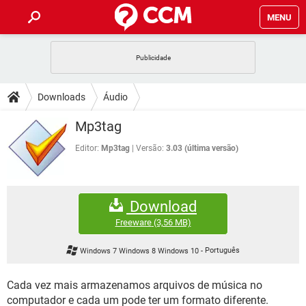
MENU
INÍCIO
JOGOS
WHATSAPP
DICAS
Downloads
Áudio
CELULAR
FACEBOOK
JOGOS
WHATSAPP
DOWNLOADS
Mp3tag
OUTLOOK
EXCEL
CELULAR
FACEBOOK
INSTAGRAM
JOGOS
GMAIL
WHATSAPP
Editor:
Mp3tag
Versão:
3.03 (última versão)
FÓRUM
OUTLOOK
EXCEL
GUIA DE COMPRAS
CELULAR
FACEBOOK
INSTAGRAM
JOGOS
GMAIL
WHATSAPP
GLOSSÁRIO
OUTLOOK
EXCEL
Download
GUIA DE COMPRAS
CELULAR
FACEBOOK
INSTAGRAM
JOGOS
GMAIL
WHATSAPP
Freeware
(3,56 MB)
OUTLOOK
EXCEL
GUIA DE COMPRAS
CELULAR
FACEBOOK
Windows 7 Windows 8 Windows 10
-
Português
INSTAGRAM
GMAIL
OUTLOOK
EXCEL
GUIA DE COMPRAS
Cada vez mais armazenamos arquivos de música no
INSTAGRAM
GMAIL
computador e cada um pode ter um formato diferente.