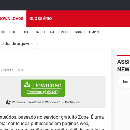
DOWNLOADS
GLOSSÁRIO
OUTLOOK
EXCEL
INSTAGRAM
GMAIL
GUIA DE COMPRAS
ciador de arquivos
ASS
NEW
Versão:
5.2.1
Download
Freeware
(5,59 MB)
Windows 7 Windows 8 Windows 10
-
Português
nteúdos, baseado no servidor gratuito Zope. É uma
rolar conteúdos publicados em páginas web,
. Esta é uma versão teste, muito fácil de instalar, a