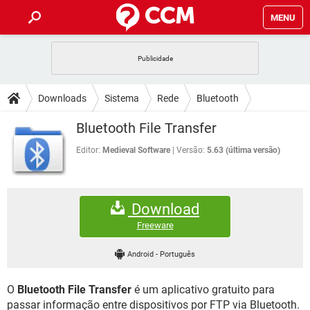
MENU
INÍCIO
JOGOS
WHATSAPP
DICAS
Downloads
Sistema
Rede
Bluetooth
CELULAR
FACEBOOK
JOGOS
WHATSAPP
DOWNLOADS
Bluetooth File Transfer
OUTLOOK
EXCEL
CELULAR
FACEBOOK
INSTAGRAM
JOGOS
GMAIL
WHATSAPP
Editor:
Medieval Software
Versão:
5.63 (última versão)
FÓRUM
OUTLOOK
EXCEL
GUIA DE COMPRAS
CELULAR
FACEBOOK
INSTAGRAM
JOGOS
GMAIL
WHATSAPP
GLOSSÁRIO
OUTLOOK
EXCEL
Download
GUIA DE COMPRAS
CELULAR
FACEBOOK
INSTAGRAM
JOGOS
GMAIL
WHATSAPP
Freeware
OUTLOOK
EXCEL
GUIA DE COMPRAS
CELULAR
FACEBOOK
Android
-
Português
INSTAGRAM
GMAIL
OUTLOOK
EXCEL
GUIA DE COMPRAS
O
Bluetooth File Transfer
é um aplicativo gratuito para
INSTAGRAM
GMAIL
passar informação entre dispositivos por FTP via Bluetooth.