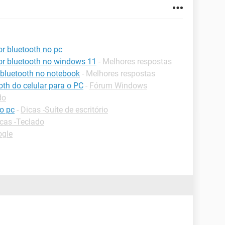
r bluetooth no pc
or bluetooth no windows 11
- Melhores respostas
 bluetooth no notebook
- Melhores respostas
oth do celular para o PC
-
Fórum Windows
do
o pc
-
Dicas -Suíte de escritório
cas -Teclado
ogle