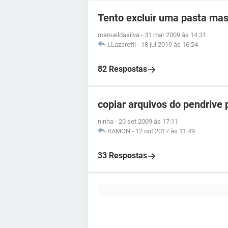
Tento excluir uma pasta mas
manueldasilva
-
31 mar 2009 às 14:31
LLazaretti
-
18 jul 2019 às 16:24
82 Respostas
copiar arquivos do pendrive 
ninha
-
20 set 2009 às 17:11
RAMON
-
12 out 2017 às 11:49
33 Respostas