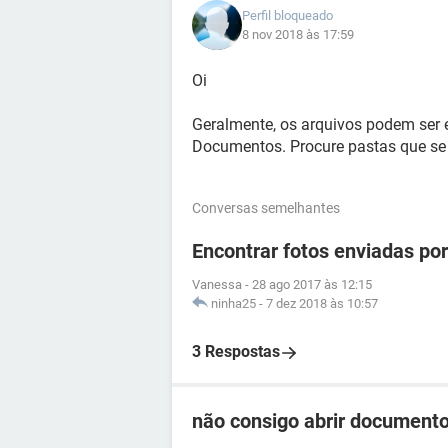
Perfil bloqueado
8 nov 2018 às 17:59
Oi
Geralmente, os arquivos podem ser 
Documentos. Procure pastas que se 
Conversas semelhantes
Encontrar fotos enviadas por
Vanessa
-
28 ago 2017 às 12:15
ninha25
-
7 dez 2018 às 10:57
3 Respostas
não consigo abrir document