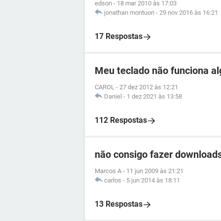
edson
-
18 mar 2010 às 17:03
jonathan montuori
-
29 nov 2016 às 16:21
17 Respostas
Meu teclado não funciona a
CAROL
-
27 dez 2012 às 12:21
Daniel
-
1 dez 2021 às 13:58
112 Respostas
não consigo fazer download
Marcos A
-
11 jun 2009 às 21:21
carlos
-
5 jun 2014 às 18:11
13 Respostas