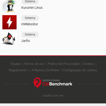
Sistema
Kurumin Linux
Sistema
HWMonitor
Sistema
Jarfix
Equipe
Termos de uso
Política de Privacidade
Contato
Regulamento
A Revista Da Mulher
Configuração de cookies
saude.ccm.net