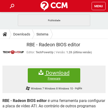
MENU
INÍCIO
JOGOS
WHATSAPP
DICAS
Downloads
Sistema
CELULAR
FACEBOOK
JOGOS
WHATSAPP
DOWNLOADS
RBE - Radeon BIOS editor
OUTLOOK
EXCEL
CELULAR
FACEBOOK
INSTAGRAM
JOGOS
GMAIL
WHATSAPP
Editor:
TechPowerUp
Versão:
1.28 (última versão)
FÓRUM
OUTLOOK
EXCEL
GUIA DE COMPRAS
CELULAR
FACEBOOK
INSTAGRAM
JOGOS
GMAIL
WHATSAPP
GLOSSÁRIO
OUTLOOK
EXCEL
Download
GUIA DE COMPRAS
CELULAR
FACEBOOK
INSTAGRAM
JOGOS
GMAIL
WHATSAPP
Freeware
OUTLOOK
EXCEL
GUIA DE COMPRAS
CELULAR
FACEBOOK
Windows 7 Windows 8 Windows 10
-
Inglês
INSTAGRAM
GMAIL
OUTLOOK
EXCEL
GUIA DE COMPRAS
RBE - Radeon BIOS editor
é uma ferramenta para configurar
INSTAGRAM
GMAIL
a placa de vídeo ATI. Ao contrário de outros programas