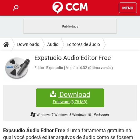
MENU
INÍCIO
JOGOS
WHATSAPP
DICAS
Downloads
Áudio
Editores de áudio
CELULAR
FACEBOOK
JOGOS
WHATSAPP
DOWNLOADS
Expstudio Audio Editor Free
OUTLOOK
EXCEL
CELULAR
FACEBOOK
INSTAGRAM
JOGOS
GMAIL
WHATSAPP
Editor:
Expstudio
Versão:
4.32 (última versão)
FÓRUM
OUTLOOK
EXCEL
GUIA DE COMPRAS
CELULAR
FACEBOOK
INSTAGRAM
JOGOS
GMAIL
WHATSAPP
GLOSSÁRIO
OUTLOOK
EXCEL
Download
GUIA DE COMPRAS
CELULAR
FACEBOOK
INSTAGRAM
JOGOS
GMAIL
WHATSAPP
Freeware
(3,78 MB)
OUTLOOK
EXCEL
GUIA DE COMPRAS
CELULAR
FACEBOOK
Windows 7 Windows 8 Windows 10
-
Português
INSTAGRAM
GMAIL
OUTLOOK
EXCEL
GUIA DE COMPRAS
Expstudio Áudio Editor Free
é uma ferramenta gratuita na
INSTAGRAM
GMAIL
qual você poderá editar arquivos de áudio como se fossem