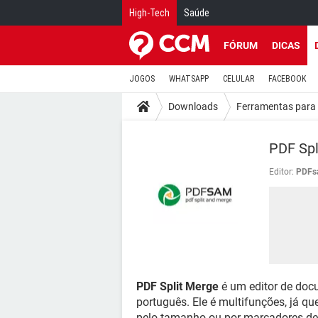
High-Tech
Saúde
FÓRUM
DICAS
JOGOS
WHATSAPP
CELULAR
FACEBOOK
Downloads
Ferramentas para 
PDF Spl
Editor:
PDFs
PDF Split Merge
é um editor de doc
português. Ele é multifunções, já q
pelo tamanho ou por marcadores de t