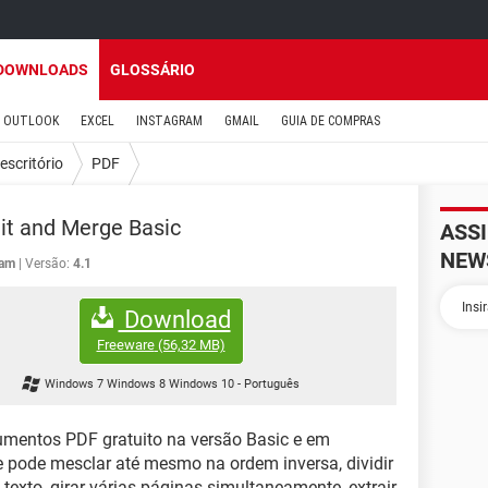
DOWNLOADS
GLOSSÁRIO
OUTLOOK
EXCEL
INSTAGRAM
GMAIL
GUIA DE COMPRAS
escritório
PDF
it and Merge Basic
ASS
NEW
am
Versão:
4.1
Download
Freeware
(56,32 MB)
Windows 7 Windows 8 Windows 10
-
Português
umentos PDF gratuito na versão Basic e em
ue pode mesclar até mesmo na ordem inversa, dividir
exto, girar várias páginas simultaneamente, extrair