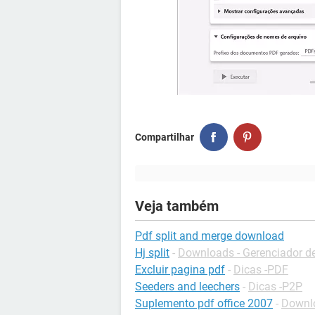
Compartilhar
Veja também
Pdf split and merge download
Hj split
-
Downloads - Gerenciador d
Excluir pagina pdf
-
Dicas -PDF
Seeders and leechers
-
Dicas -P2P
Suplemento pdf office 2007
-
Downlo