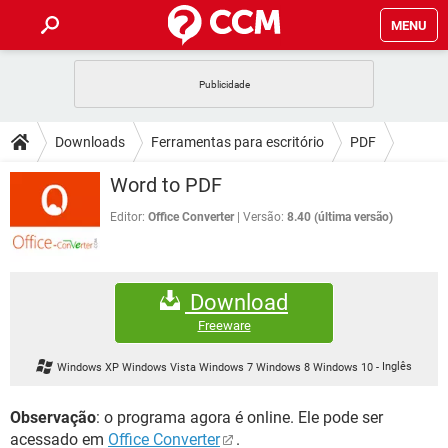
MENU
INÍCIO
JOGOS
WHATSAPP
DICAS
Downloads
Ferramentas para escritório
PDF
CELULAR
FACEBOOK
JOGOS
WHATSAPP
DOWNLOADS
Word to PDF
OUTLOOK
EXCEL
CELULAR
FACEBOOK
INSTAGRAM
JOGOS
GMAIL
WHATSAPP
Editor:
Office Converter
Versão:
8.40 (última versão)
FÓRUM
OUTLOOK
EXCEL
GUIA DE COMPRAS
CELULAR
FACEBOOK
INSTAGRAM
JOGOS
GMAIL
WHATSAPP
GLOSSÁRIO
OUTLOOK
EXCEL
Download
GUIA DE COMPRAS
CELULAR
FACEBOOK
INSTAGRAM
JOGOS
GMAIL
WHATSAPP
Freeware
OUTLOOK
EXCEL
GUIA DE COMPRAS
CELULAR
FACEBOOK
Windows XP Windows Vista Windows 7 Windows 8 Windows 10
-
Inglês
INSTAGRAM
GMAIL
OUTLOOK
EXCEL
GUIA DE COMPRAS
Observação
: o programa agora é online. Ele pode ser
INSTAGRAM
GMAIL
acessado em
Office Converter
.