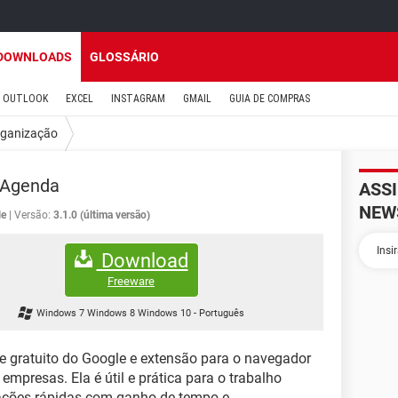
DOWNLOADS
GLOSSÁRIO
OUTLOOK
EXCEL
INSTAGRAM
GMAIL
GUIA DE COMPRAS
ganização
 Agenda
ASS
NEW
le
Versão:
3.1.0 (última versão)
Download
Freeware
Windows 7 Windows 8 Windows 10
-
Português
 e gratuito do Google e extensão para o navegador
empresas. Ela é útil e prática para o trabalho
mações rápidas com ganho de tempo e,