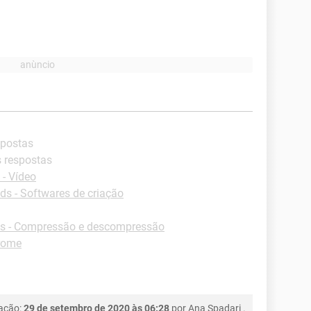
spostas
s respostas
- Vídeo
s - Softwares de criação
s - Compressão e descompressão
rome
cação:
29 de setembro de 2020 às 06:28
por
Ana Spadari
.