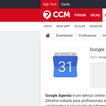
High-Tech
Saúde
FÓRUM
DICAS
JOGOS
WHATSAPP
CELULAR
FACEBOOK
Downloads
Profissional
Or
Google
Editor:
Goog
Google Agenda
é um serviço online
Chrome voltada para profissionais e 
colaborativo e circulação de infor