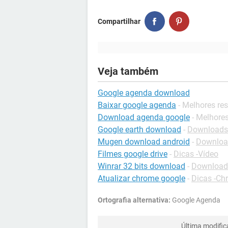
Compartilhar
Veja também
Google agenda download
Baixar google agenda
- Melhores re
Download agenda google
- Melhore
Google earth download
-
Downloads 
Mugen download android
-
Download
Filmes google drive
-
Dicas -Vídeo
Winrar 32 bits download
-
Download
Atualizar chrome google
-
Dicas -Ch
Ortografia alternativa:
Google Agenda
Última modifi