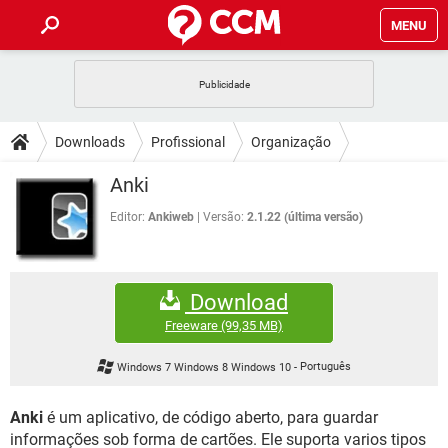
MENU
INÍCIO
JOGOS
WHATSAPP
DICAS
Downloads
Profissional
Organização
CELULAR
FACEBOOK
JOGOS
WHATSAPP
DOWNLOADS
Anki
OUTLOOK
EXCEL
CELULAR
FACEBOOK
INSTAGRAM
JOGOS
GMAIL
WHATSAPP
Editor:
Ankiweb
Versão:
2.1.22 (última versão)
FÓRUM
OUTLOOK
EXCEL
GUIA DE COMPRAS
CELULAR
FACEBOOK
INSTAGRAM
JOGOS
GMAIL
WHATSAPP
GLOSSÁRIO
OUTLOOK
EXCEL
Download
GUIA DE COMPRAS
CELULAR
FACEBOOK
INSTAGRAM
JOGOS
GMAIL
WHATSAPP
Freeware
(99,35 MB)
OUTLOOK
EXCEL
GUIA DE COMPRAS
CELULAR
FACEBOOK
Windows 7 Windows 8 Windows 10
-
Português
INSTAGRAM
GMAIL
OUTLOOK
EXCEL
GUIA DE COMPRAS
Anki
é um aplicativo, de código aberto, para guardar
INSTAGRAM
GMAIL
informações sob forma de cartões. Ele suporta varios tipos