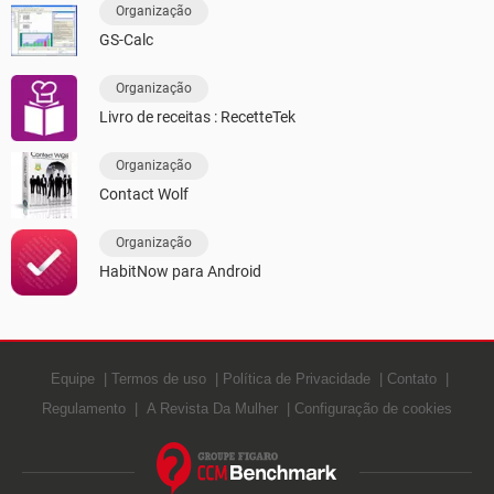
Organização
GS-Calc
Organização
Livro de receitas : RecetteTek
Organização
Contact Wolf
Organização
HabitNow para Android
Equipe
Termos de uso
Política de Privacidade
Contato
Regulamento
A Revista Da Mulher
Configuração de cookies