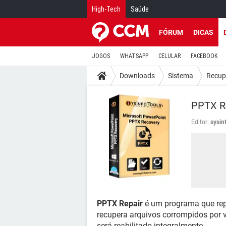
High-Tech
Saúde
FÓRUM
DICAS
JOGOS
WHATSAPP
CELULAR
FACEBOOK
Downloads
Sistema
Recup
PPTX R
Editor:
sysin
PPTX Repair
é um programa que rep
recupera arquivos corrompidos por ví
será reabilitado integralmente.