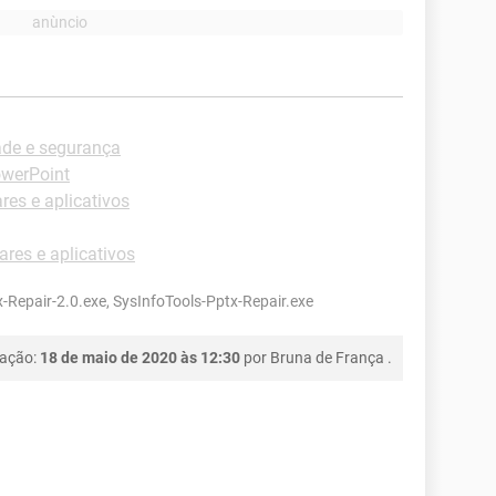
ade e segurança
owerPoint
es e aplicativos
res e aplicativos
-Repair-2.0.exe, SysInfoTools-Pptx-Repair.exe
cação:
18 de maio de 2020 às 12:30
por
Bruna de França
.