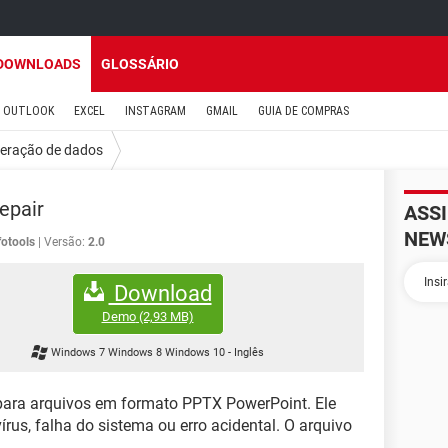
DOWNLOADS
GLOSSÁRIO
OUTLOOK
EXCEL
INSTAGRAM
GMAIL
GUIA DE COMPRAS
eração de dados
epair
ASS
NEW
fotools
Versão:
2.0
Download
Demo
(2,93 MB)
Windows 7 Windows 8 Windows 10
-
Inglês
ara arquivos em formato PPTX PowerPoint. Ele
rus, falha do sistema ou erro acidental. O arquivo