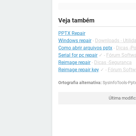
Veja também
PPTX Repair
Windows repair
-
Downloads - Utilid
Como abrir arquivos pptx
-
Dicas -P
Serial for pc repair
✓
-
Fórum Softwar
Reimage repair
-
Dicas -Segurança
Reimage repair key
✓
-
Fórum Softwa
Ortografia alternativa:
SysInfoTools-Pptx
Última modifi