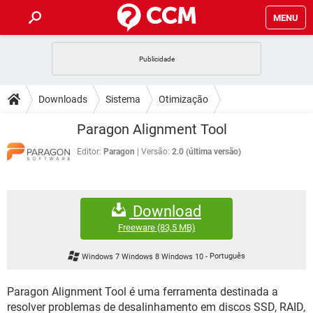
MENU
INÍCIO
JOGOS
WHATSAPP
DICAS
Downloads
Sistema
Otimização
CELULAR
FACEBOOK
JOGOS
WHATSAPP
DOWNLOADS
Paragon Alignment Tool
OUTLOOK
EXCEL
CELULAR
FACEBOOK
INSTAGRAM
JOGOS
GMAIL
WHATSAPP
Editor:
Paragon
Versão:
2.0 (última versão)
FÓRUM
OUTLOOK
EXCEL
GUIA DE COMPRAS
CELULAR
FACEBOOK
INSTAGRAM
JOGOS
GMAIL
WHATSAPP
GLOSSÁRIO
OUTLOOK
EXCEL
Download
GUIA DE COMPRAS
CELULAR
FACEBOOK
INSTAGRAM
JOGOS
GMAIL
WHATSAPP
Freeware
(83,5 MB)
OUTLOOK
EXCEL
GUIA DE COMPRAS
CELULAR
FACEBOOK
Windows 7 Windows 8 Windows 10
-
Português
INSTAGRAM
GMAIL
OUTLOOK
EXCEL
GUIA DE COMPRAS
Paragon Alignment Tool é uma ferramenta destinada a
INSTAGRAM
GMAIL
resolver problemas de desalinhamento em discos SSD, RAID,