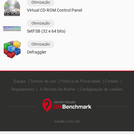
Otimização
Virtual CD-ROM Control Panel
Otimização
SetFSB (32 e 64 bits)
Otimização
Defraggler
Equipe
Termos de uso
Política de Privacidade
Contato
Regulamento
A Revista Da Mulher
Configuração de cookies
saude.ccm.net