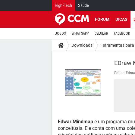
High-Tech
Saúde
FÓRUM
DICAS
JOGOS
WHATSAPP
CELULAR
FACEBOOK
Downloads
Ferramentas para 
EDraw 
Editor:
Edraw
Edwar Mindmap
é um programa mul
conceituais. Ele conta com uma col
criação dos gráficos e várias estrut