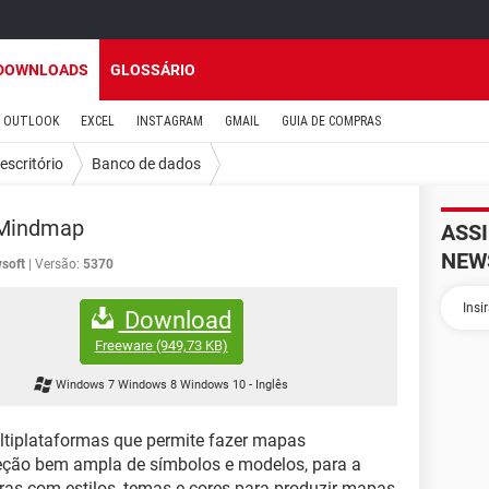
DOWNLOADS
GLOSSÁRIO
OUTLOOK
EXCEL
INSTAGRAM
GMAIL
GUIA DE COMPRAS
escritório
Banco de dados
Mindmap
ASS
NEW
soft
Versão:
5370
Download
Freeware
(949,73 KB)
Windows 7 Windows 8 Windows 10
-
Inglês
tiplataformas que permite fazer mapas
eção bem ampla de símbolos e modelos, para a
uras com estilos, temas e cores para produzir mapas