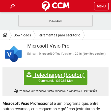
MENU
INÍCIO
JOGOS
WHATSAPP
DICAS
Downloads
Ferramentas para escritório
CELULAR
FACEBOOK
JOGOS
WHATSAPP
DOWNLOADS
Microsoft Visio Pro
Banco de dados
OUTLOOK
EXCEL
CELULAR
FACEBOOK
INSTAGRAM
JOGOS
GMAIL
WHATSAPP
Editeur :
Microsoft Office
Version :
2016 (dernière version)
FÓRUM
OUTLOOK
EXCEL
GUIA DE COMPRAS
CELULAR
FACEBOOK
INSTAGRAM
JOGOS
GMAIL
WHATSAPP
GLOSSÁRIO
OUTLOOK
EXCEL
Télécharger (bouton)
GUIA DE COMPRAS
CELULAR
FACEBOOK
INSTAGRAM
JOGOS
GMAIL
WHATSAPP
Commercial
(339,88 Mo)
OUTLOOK
EXCEL
GUIA DE COMPRAS
CELULAR
FACEBOOK
Windows XP Windows Vista Windows 7 Windows 8
-
Português
INSTAGRAM
GMAIL
OUTLOOK
EXCEL
GUIA DE COMPRAS
Microsoft Visio Professional
é um programa que, entre
INSTAGRAM
GMAIL
outros recursos, cria esquemas e gráficos (estruturas de