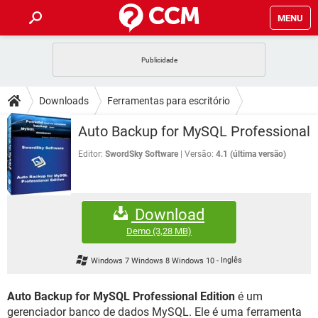
MENU
INÍCIO
JOGOS
WHATSAPP
DICAS
Downloads
Ferramentas para escritório
CELULAR
FACEBOOK
JOGOS
WHATSAPP
DOWNLOADS
Auto Backup for MySQL Professional
Banco de dados
OUTLOOK
EXCEL
CELULAR
FACEBOOK
INSTAGRAM
JOGOS
GMAIL
WHATSAPP
Editor:
SwordSky Software
Versão:
4.1 (última versão)
FÓRUM
OUTLOOK
EXCEL
GUIA DE COMPRAS
CELULAR
FACEBOOK
INSTAGRAM
JOGOS
GMAIL
WHATSAPP
GLOSSÁRIO
OUTLOOK
EXCEL
Download
GUIA DE COMPRAS
CELULAR
FACEBOOK
INSTAGRAM
JOGOS
GMAIL
WHATSAPP
Demo
(3,28 MB)
OUTLOOK
EXCEL
GUIA DE COMPRAS
CELULAR
FACEBOOK
Windows 7 Windows 8 Windows 10
-
Inglês
INSTAGRAM
GMAIL
OUTLOOK
EXCEL
GUIA DE COMPRAS
Auto Backup for MySQL Professional Edition
é um
INSTAGRAM
GMAIL
gerenciador banco de dados MySQL. Ele é uma ferramenta