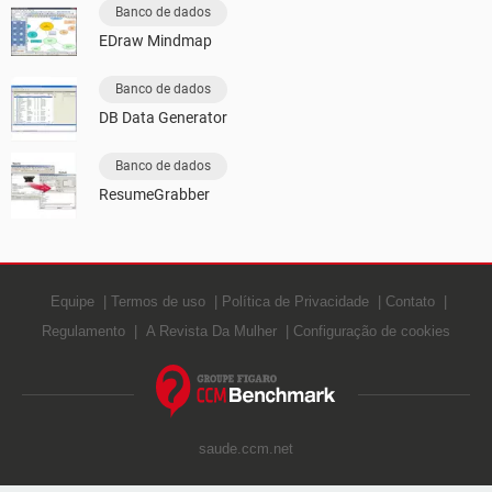
Banco de dados
EDraw Mindmap
Banco de dados
DB Data Generator
Banco de dados
ResumeGrabber
Equipe
Termos de uso
Política de Privacidade
Contato
Regulamento
A Revista Da Mulher
Configuração de cookies
saude.ccm.net