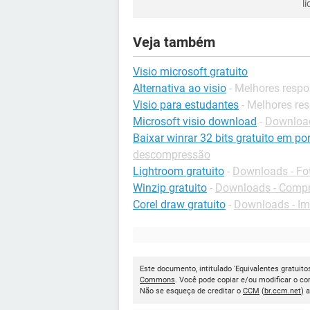
l
Veja também
Visio microsoft gratuito
Alternativa ao visio
- Melhores respo
Visio para estudantes
- Melhores re
Microsoft visio download
-
Download
Baixar winrar 32 bits gratuito em po
descompressão
Lightroom gratuito
-
Downloads - Fo
Winzip gratuito
-
Downloads - Comp
Corel draw gratuito
-
Downloads - I
Este documento, intitulado 'Equivalentes gratuitos
Commons
. Você pode copiar e/ou modificar o c
Não se esqueça de creditar o
CCM
(
br.ccm.net
) 