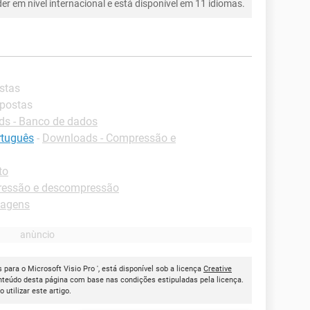
íder em nível internacional e está disponível em 11 idiomas.
stas
spostas
s - Banco de dados
rtuguês
-
Downloads - Compressão e
to
ressão e descompressão
magens
 para o Microsoft Visio Pro ', está disponível sob a licença
Creative
onteúdo desta página com base nas condições estipuladas pela licença.
ao utilizar este artigo.