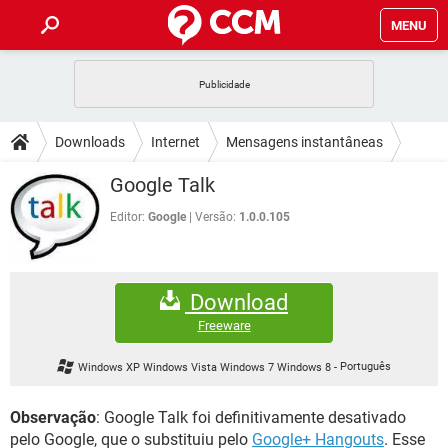
MENU
INÍCIO
JOGOS
WHATSAPP
DICAS
Downloads
Internet
Mensagens instantâneas
CELULAR
FACEBOOK
JOGOS
WHATSAPP
DOWNLOADS
Google Talk
OUTLOOK
EXCEL
CELULAR
FACEBOOK
INSTAGRAM
JOGOS
GMAIL
WHATSAPP
Editor:
Google
Versão:
1.0.0.105
FÓRUM
OUTLOOK
EXCEL
GUIA DE COMPRAS
CELULAR
FACEBOOK
INSTAGRAM
JOGOS
GMAIL
WHATSAPP
GLOSSÁRIO
OUTLOOK
EXCEL
Download
GUIA DE COMPRAS
CELULAR
FACEBOOK
INSTAGRAM
JOGOS
GMAIL
WHATSAPP
Freeware
OUTLOOK
EXCEL
GUIA DE COMPRAS
CELULAR
FACEBOOK
Windows XP Windows Vista Windows 7 Windows 8
-
Português
INSTAGRAM
GMAIL
OUTLOOK
EXCEL
GUIA DE COMPRAS
Observação
: Google Talk foi definitivamente desativado
INSTAGRAM
GMAIL
pelo Google, que o substituiu pelo
Google+ Hangouts
. Esse