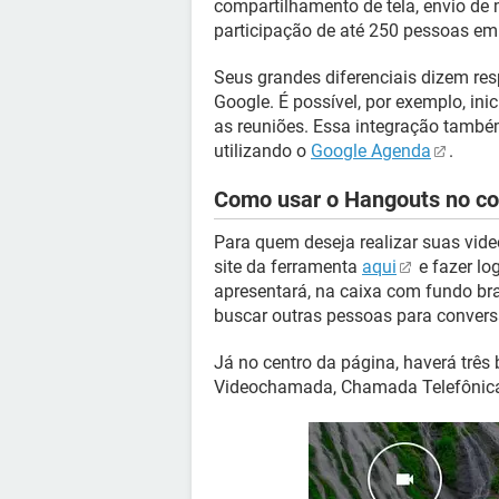
compartilhamento de tela, envio de
participação de até 250 pessoas e
Seus grandes diferenciais dizem res
Google. É possível, por exemplo, ini
as reuniões. Essa integração també
utilizando o
Google Agenda
.
Como usar o Hangouts no c
Para quem deseja realizar suas vid
site da ferramenta
aqui
e fazer lo
apresentará, na caixa com fundo bra
buscar outras pessoas para convers
Já no centro da página, haverá três 
Videochamada, Chamada Telefônic