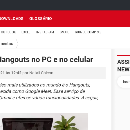
DOWNLOADS
GLOSSÁRIO
OUTLOOK
EXCEL
INSTAGRAM
GMAIL
GUIA DE COMPRAS
amentas
angouts no PC e no celular
ASS
NEW
021 às 12:42
por
Natali Chiconi
.
deo mais utilizados no mundo é o Hangouts,
cida como Google Meet. Esse serviço de
mail e oferece várias funcionalidades. A seguir,