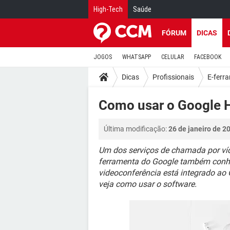
High-Tech
Saúde
FÓRUM
DICAS
JOGOS
WHATSAPP
CELULAR
FACEBOOK
Dicas
Profissionais
E-ferr
Como usar o Google H
Última modificação:
26 de janeiro de 2
Um dos serviços de chamada por ví
ferramenta do Google também conhe
videoconferência está integrado ao G
veja como usar o software.