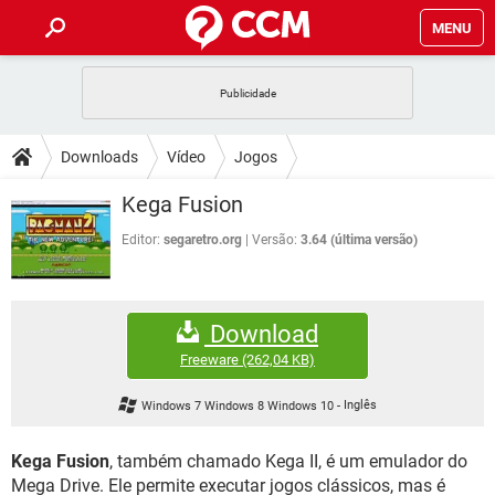
MENU
INÍCIO
JOGOS
WHATSAPP
DICAS
Downloads
Vídeo
Jogos
CELULAR
FACEBOOK
JOGOS
WHATSAPP
DOWNLOADS
Kega Fusion
OUTLOOK
EXCEL
CELULAR
FACEBOOK
INSTAGRAM
JOGOS
GMAIL
WHATSAPP
Editor:
segaretro.org
Versão:
3.64 (última versão)
FÓRUM
OUTLOOK
EXCEL
GUIA DE COMPRAS
CELULAR
FACEBOOK
INSTAGRAM
JOGOS
GMAIL
WHATSAPP
GLOSSÁRIO
OUTLOOK
EXCEL
Download
GUIA DE COMPRAS
CELULAR
FACEBOOK
INSTAGRAM
JOGOS
GMAIL
WHATSAPP
Freeware
(262,04 KB)
OUTLOOK
EXCEL
GUIA DE COMPRAS
CELULAR
FACEBOOK
Windows 7 Windows 8 Windows 10
-
Inglês
INSTAGRAM
GMAIL
OUTLOOK
EXCEL
GUIA DE COMPRAS
Kega Fusion
, também chamado Kega II, é um emulador do
INSTAGRAM
GMAIL
Mega Drive. Ele permite executar jogos clássicos, mas é