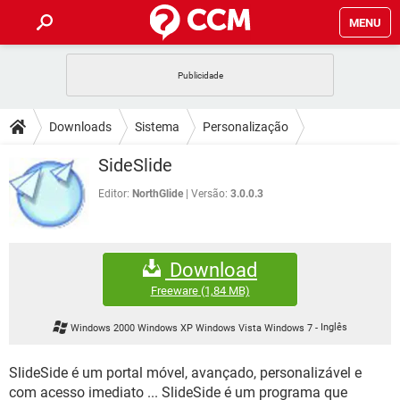
MENU
INÍCIO
JOGOS
WHATSAPP
DICAS
Downloads
Sistema
Personalização
CELULAR
FACEBOOK
JOGOS
WHATSAPP
DOWNLOADS
SideSlide
OUTLOOK
EXCEL
CELULAR
FACEBOOK
INSTAGRAM
JOGOS
GMAIL
WHATSAPP
Editor:
NorthGlide
Versão:
3.0.0.3
FÓRUM
OUTLOOK
EXCEL
GUIA DE COMPRAS
CELULAR
FACEBOOK
INSTAGRAM
JOGOS
GMAIL
WHATSAPP
GLOSSÁRIO
OUTLOOK
EXCEL
Download
GUIA DE COMPRAS
CELULAR
FACEBOOK
INSTAGRAM
JOGOS
GMAIL
WHATSAPP
Freeware
(1,84 MB)
OUTLOOK
EXCEL
GUIA DE COMPRAS
CELULAR
FACEBOOK
Windows 2000 Windows XP Windows Vista Windows 7
-
Inglês
INSTAGRAM
GMAIL
OUTLOOK
EXCEL
GUIA DE COMPRAS
SlideSide é um portal móvel, avançado, personalizável e
INSTAGRAM
GMAIL
com acesso imediato ... SlideSide é um programa que