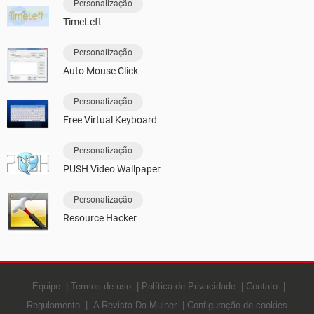
Personalização
TimeLeft
Personalização
Auto Mouse Click
Personalização
Free Virtual Keyboard
Personalização
PUSH Video Wallpaper
Personalização
Resource Hacker
Equipe
Termos de uso
Política de Privacidade
Contato
Regulamento
A Revista Da Mulher
Configuração de cookies