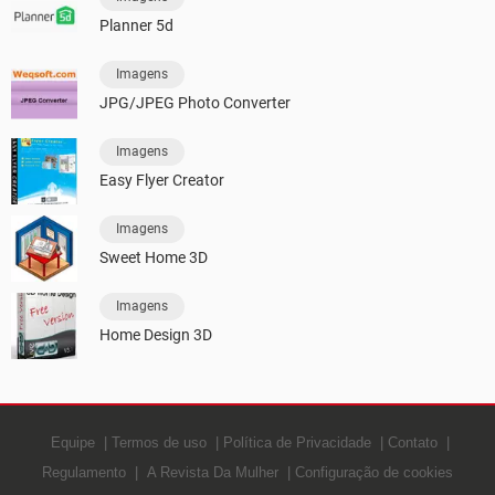
Planner 5d
Imagens
JPG/JPEG Photo Converter
Imagens
Easy Flyer Creator
Imagens
Sweet Home 3D
Imagens
Home Design 3D
Equipe
Termos de uso
Política de Privacidade
Contato
Regulamento
A Revista Da Mulher
Configuração de cookies