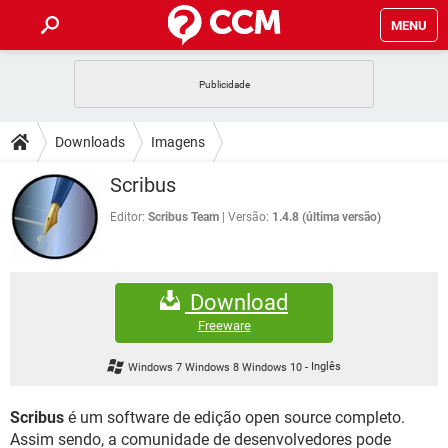
MENU
INÍCIO
JOGOS
WHATSAPP
DICAS
Downloads
Imagens
CELULAR
FACEBOOK
JOGOS
WHATSAPP
DOWNLOADS
Scribus
OUTLOOK
EXCEL
CELULAR
FACEBOOK
INSTAGRAM
JOGOS
GMAIL
WHATSAPP
Editor:
Scribus Team
Versão:
1.4.8 (última versão)
FÓRUM
OUTLOOK
EXCEL
GUIA DE COMPRAS
CELULAR
FACEBOOK
INSTAGRAM
JOGOS
GMAIL
WHATSAPP
GLOSSÁRIO
OUTLOOK
EXCEL
Download
GUIA DE COMPRAS
CELULAR
FACEBOOK
INSTAGRAM
JOGOS
GMAIL
WHATSAPP
Freeware
OUTLOOK
EXCEL
GUIA DE COMPRAS
CELULAR
FACEBOOK
Windows 7 Windows 8 Windows 10
-
Inglês
INSTAGRAM
GMAIL
OUTLOOK
EXCEL
GUIA DE COMPRAS
Scribus
é um software de edição open source completo.
INSTAGRAM
GMAIL
Assim sendo, a comunidade de desenvolvedores pode